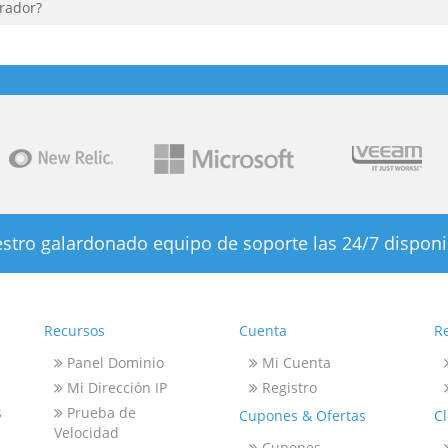
trador?
stro galardonado equipo de soporte las 24/7 disponi
Recursos
Cuenta
R
Panel Dominio
Mi Cuenta
Mi Dirección IP
Registro
s
Prueba de
Cupones & Ofertas
C
Velocidad
Cupones