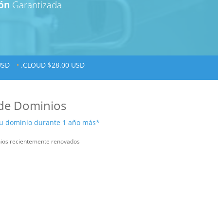
ón
Garantizada
USD
•
.CLOUD $28.00 USD
 de Dominios
 su dominio durante 1 año más*
nios recientemente renovados