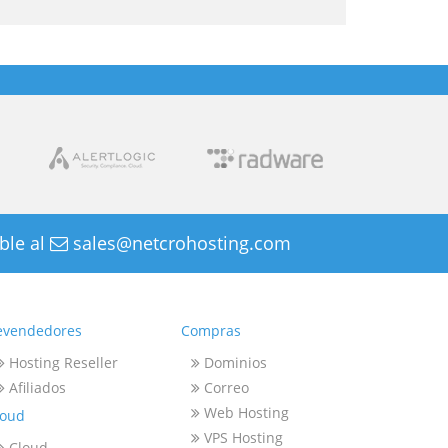
ble al
sales@netcrohosting.com
evendedores
Compras
Hosting Reseller
Dominios
Afiliados
Correo
Web Hosting
loud
VPS Hosting
Cloud